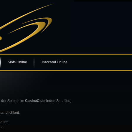
Slots Online
Baccarat Online
 der Spieler. Im
CasinoClub
finden Sie alles,
ändlichkeit.
 doch.
b.