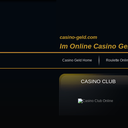
casino-geld.com
Im Online Casino Ge
Casino Geld Home
Roulette Onli
CASINO CLUB