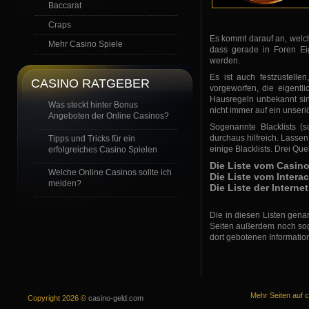
Baccarat
Craps
Es kommt darauf an, welch
Mehr Casino Spiele
dass gerade in Foren Ei
werden.
Es ist auch festzustelle
CASINO RATGEBER
vorgeworfen, die eigentl
Hausregeln unbekannt si
Was steckt hinter Bonus
nicht immer auf ein unseri
Angeboten der Online Casinos?
Sogenannte Blacklists (s
durchaus hilfreich. Lassen
Tipps und Tricks für ein
einige Blacklists. Drei Que
erfolgreiches Casino Spielen
Die Liste vom Casin
Welche Online Casinos sollte ich
Die Liste vom Intera
meiden?
Die Liste der Inter
Die in diesen Listen genan
Seiten außerdem noch soge
dort gebotenen Informati
Mehr Seiten auf 
Copyright 2026 ©
casino-geld.com