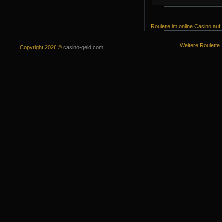
Roulette im online Casino auf
Weitere Roulette
Copyright 2026 ©
casino-geld.com